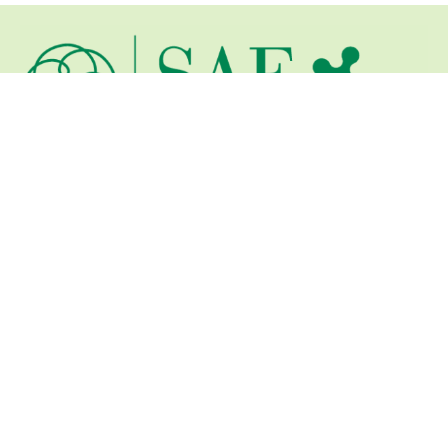
Via Marsala, 17
25122 BRESCIA
CF e PI 03768540985