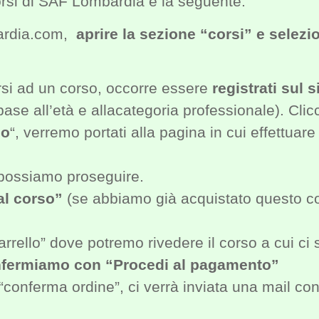
Corsi di SAF Lombardia è la seguente:
mbardia.com,
aprire la sezione “corsi” e selezio
rsi ad un corso, occorre essere
registrati sul s
n base all’età e allacategoria professionale). Cl
so
“, verremo portati alla pagina in cui effettua
, possiamo proseguire.
 al corso”
(se abbiamo già acquistato questo cor
arrello” dove potremo rivedere il corso a cui ci
fermiamo con “Procedi al pagamento”
u “conferma ordine”, ci verrà inviata una mail co