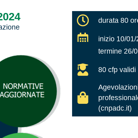
 2024
durata 80 or
tazione
inizio 10/01
termine 26/
80 cfp vali
Agevolazioni
professiona
(cnpadc.it)